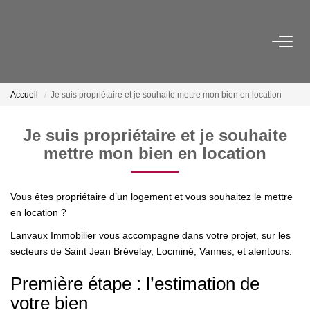
VENTES
Accueil
Je suis propriétaire et je souhaite mettre mon bien en location
LOCATIONS
Je suis propriétaire et je souhaite
Nos Biens À Louer
mettre mon bien en location
Je Recherche Une Location : Créer Une Alerte
Je Suis Propriétaire Et Je Souhaite Mettre Mon Bien En
Vous êtes propriétaire d’un logement et vous souhaitez le mettre
en location ?
ESTIMATION
Lanvaux Immobilier vous accompagne dans votre projet, sur les
secteurs de Saint Jean Brévelay, Locminé, Vannes, et alentours.
NOTRE AGENCE
Première étape : l’estimation de
votre bien
Présentation