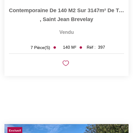
Contemporaine De 140 M2 Sur 3147m² De Terrain
,
Saint Jean Brevelay
Vendu
140
M²
Réf :
397
7
Pièce(s)
Exclusif