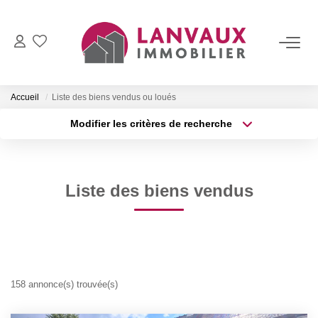
VENTES
Accueil
Liste des biens vendus ou loués
LOCATIONS
Modifier les critères de recherche
Nos Biens À Louer
Localisation
Type de bien
Je Recherche Une Location : Créer Une Alerte
Surface min
Budget max
Liste des biens vendus
Je Suis Propriétaire Et Je Souhaite Mettre Mon Bien En
Plus de critères
Créer une alerte
ESTIMATION
NOTRE AGENCE
158 annonce(s) trouvée(s)
Présentation