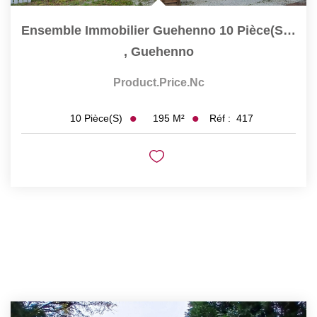
Ensemble Immobilier Guehenno 10 Pièce(s) 195 M2
,
Guehenno
Product.price.nc
195
M²
Réf :
417
10
Pièce(s)