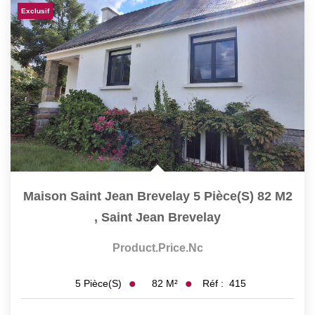
Exclusif
Notre Équipe
Nos Actualités
Avis Clients
CONTACT
EN
Maison Saint Jean Brevelay 5 Pièce(s) 82 M2
,
Saint Jean Brevelay
Product.price.nc
82
M²
Réf :
415
5
Pièce(s)