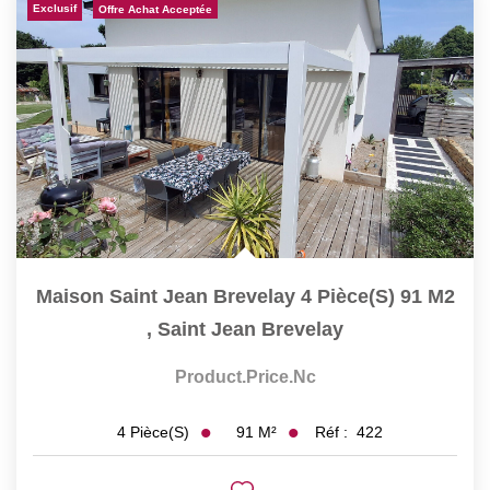
Exclusif
Offre Achat Acceptée
Maison Saint Jean Brevelay 4 Pièce(s) 91 M2
,
Saint Jean Brevelay
Product.price.nc
91
M²
Réf :
422
4
Pièce(s)