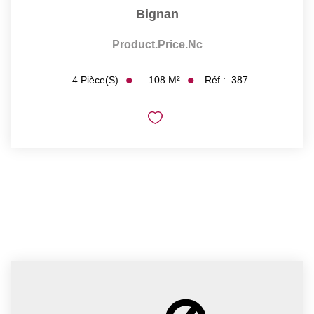
Bignan
Product.price.nc
108
M²
Réf :
387
4
Pièce(s)