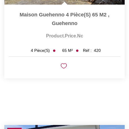
Maison Guehenno 4 Pièce(s) 65 M2
,
Guehenno
Product.price.nc
65
M²
Réf :
420
4
Pièce(s)