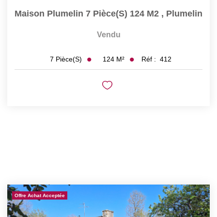
Maison Plumelin 7 Pièce(s) 124 M2
,
Plumelin
Vendu
124
M²
Réf :
412
7
Pièce(s)
Offre Achat Acceptée