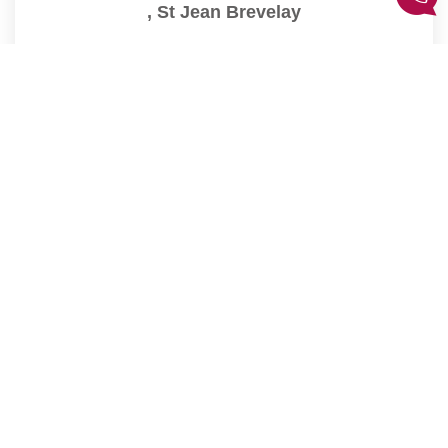
,
St Jean Brevelay
Product.price.nc
80
M²
Réf :
394
5
Pièce(s)
1
2
3
4
5
...
14
Suivante