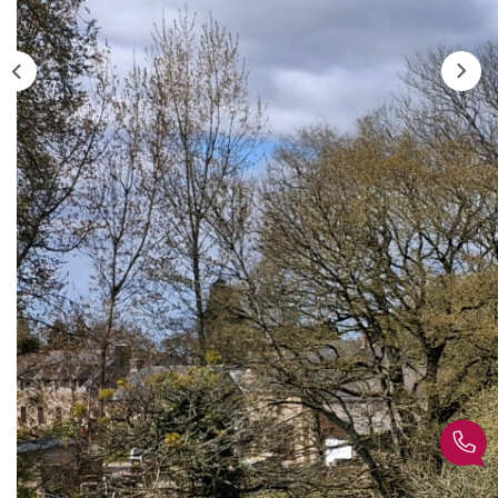
Présentation
Notre Équipe
Nos Actualités
Avis Clients
CONTACT
EN
Description
Réf : 397
SOUS COMPROMIS - Saint Jean Brévelay, à 15 minutes
de Vannes, au calme, contemporaine de 2008 de 140m²
habitables sur un beau terrain de plus de 3100m² avec vue